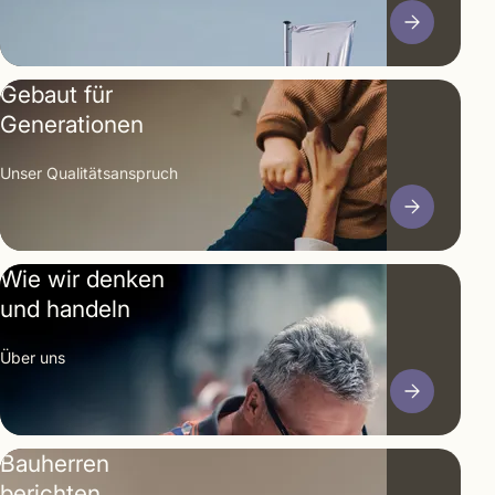
Wer sich für diesen Bungalow entscheidet,
entscheidet sich für ein Premiumhaus, das
Gebaut für
Wohnen auf einer Ebene neu definiert.
Generationen
Mehr erfahren
Unser Qualitäts­anspruch
Wie wir denken
und handeln
Über uns
Bauherren
berichten