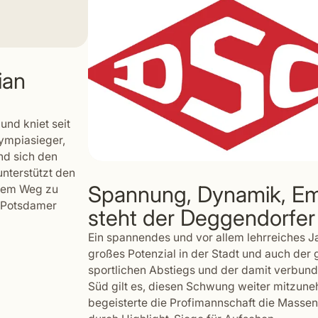
ian
und kniet seit
lympiasieger,
nd sich den
nterstützt den
Spannung, Dynamik, Emo
inem Weg zu
r Potsdamer
steht der Deggendorfe
Ein spannendes und vor allem lehrreiches Ja
großes Potenzial in der Stadt und auch der 
sportlichen Abstiegs und der damit verbun
Süd gilt es, diesen Schwung weiter mitzu
begeisterte die Profimannschaft die Masse