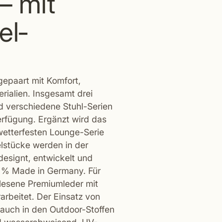
 – mit
l­
 gepaart mit Komfort,
ialien. Insgesamt drei
nd verschiedene Stuhl-Serien
erfügung. Ergänzt wird das
 wetterfesten Lounge-Serie
elstücke werden in der
esignt, entwickelt und
00 % Made in Germany. Für
lesene Premiumleder mit
arbeitet. Der Einsatz von
 auch in den Outdoor-Stoffen