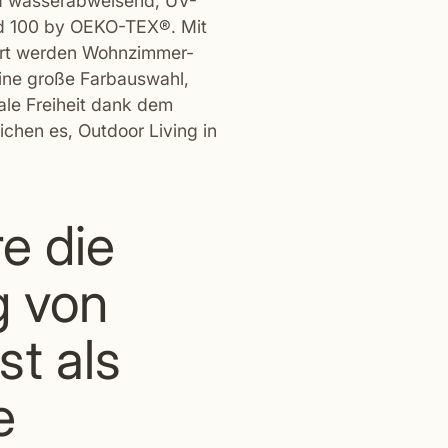
nd wasserabweisend, UV-
ard 100 by OEKO-TEX®. Mit
rt werden Wohnzimmer-
Eine große Farbauswahl,
le Freiheit dank dem
hen es, Outdoor Living in
e die
g von
st als
e