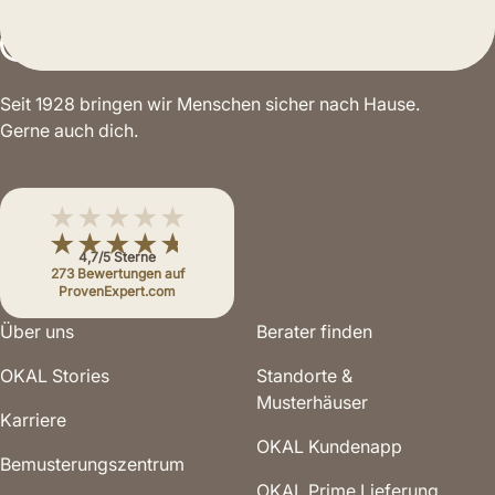
Seit 1928 bringen wir Menschen sicher nach Hause.
Gerne auch dich.
★★★★★
★★★★★
4,7/5 Sterne
273 Bewertungen auf
ProvenExpert.com
Über uns
Berater finden
OKAL Stories
Standorte &
Musterhäuser
Karriere
OKAL Kundenapp
Bemusterungs­zentrum
OKAL Prime Lieferung