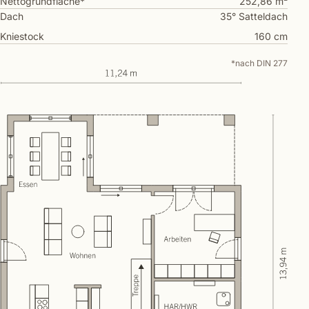
Nettogrundfläche*
252,86 m²
Dach
35° Satteldach
Kniestock
160 cm
*nach DIN 277