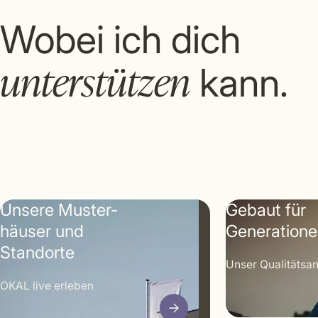
Wobei ich dich
unterstützen
kann.
Unsere Muster­
Gebaut für
häuser und
Generation
Standorte
Unser Qualitäts­a
OKAL live erleben