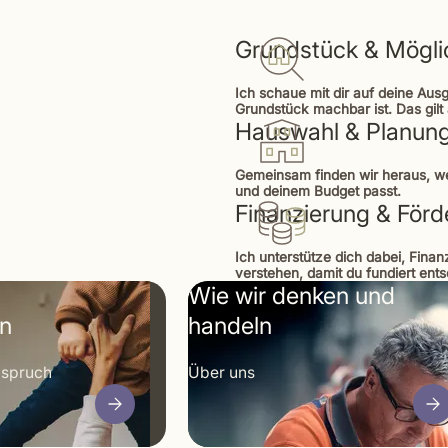
Grundstück & Mögli
Ich schaue mit dir auf deine Aus
Grundstück machbar ist. Das gil
Hauswahl & Planun
Gemeinsam finden wir heraus, 
und deinem Budget passt.
Finanzierung & För
Ich unterstütze dich dabei, Fin
verstehen, damit du fundiert ent
Wie wir denken und
en
handeln
nspruch
Über uns