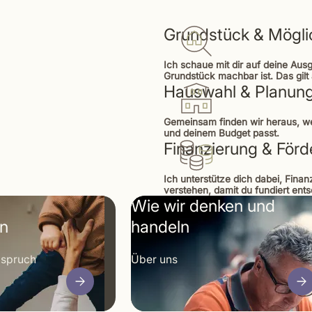
Grundstück & Mögli
Ich schaue mit dir auf deine Aus
Grundstück machbar ist. Das gil
Hauswahl & Planun
Gemeinsam finden wir heraus, 
und deinem Budget passt.
Finanzierung & För
Ich unterstütze dich dabei, Fin
verstehen, damit du fundiert ent
Wie wir denken und
en
handeln
nspruch
Über uns