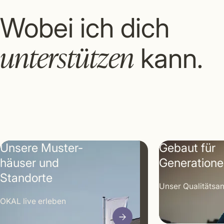
Wobei ich dich
unterstützen
kann.
Unsere Muster­
Gebaut für
häuser und
Generation
Standorte
Unser Qualitäts­a
OKAL live erleben