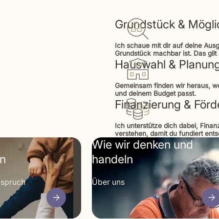
Grundstück & Mögli
Ich schaue mit dir auf deine Aus
Grundstück machbar ist. Das gil
Hauswahl & Planun
Gemeinsam finden wir heraus, 
und deinem Budget passt.
Finanzierung & För
Ich unterstütze dich dabei, Fin
verstehen, damit du fundiert ent
Wie wir denken und
en
handeln
nspruch
Über uns