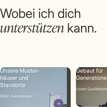
Wobei ich dich
unterstützen
kann.
Unsere Muster­
Gebaut für
häuser und
Generation
Standorte
Unser Qualitäts­a
OKAL live erleben