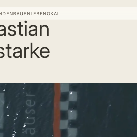
INDEN
BAUEN
LEBEN
OKAL
stian
starke