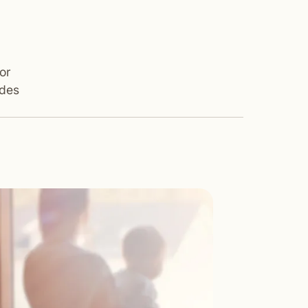
or
 des