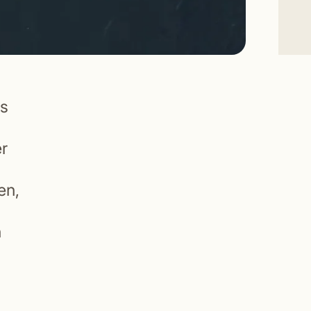
as
r
en,
n