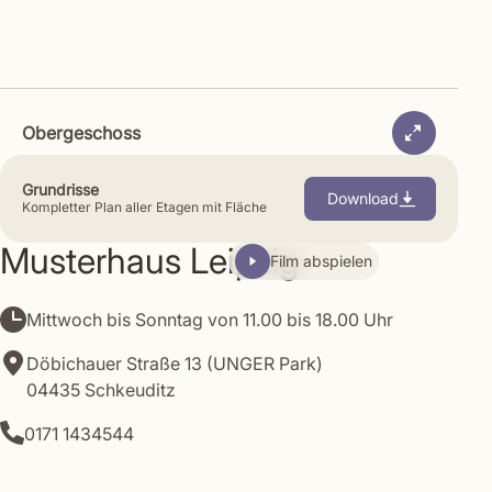
Obergeschoss
Grundrisse
Download
Kompletter Plan aller Etagen mit Fläche
Leaflet
|
©
OpenStreetMap
contributors
Musterhaus Leipzig
Film abspielen
+
−
Mittwoch bis Sonntag von 11.00 bis 18.00 Uhr
Döbichauer Straße 13 (UNGER Park)
04435 Schkeuditz
0171 1434544