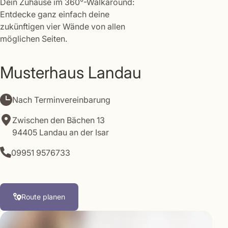
Dein Zuhause im 360°-Walkaround:
Entdecke ganz einfach deine
zukünftigen vier Wände von allen
möglichen Seiten.
Leaflet
|
©
OpenStreetMap
contributors
Musterhaus Landau
+
−
Nach Terminvereinbarung
Zwischen den Bächen 13
94405 Landau an der Isar
09951 9576733
Route planen